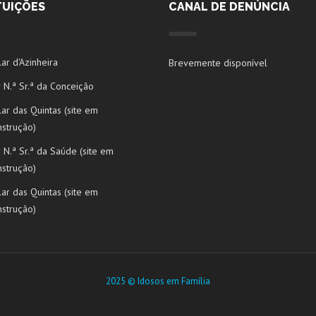
TUIÇÕES
CANAL DE DENÚNCIA
ar d'Azinheira
Brevemente disponível
 N.ª Sr.ª da Conceição
ar das Quintas (site em
nstrução)
 N.ª Sr.ª da Saúde (site em
nstrução)
ar das Quintas (site em
nstrução)
2025 © Idosos em Família