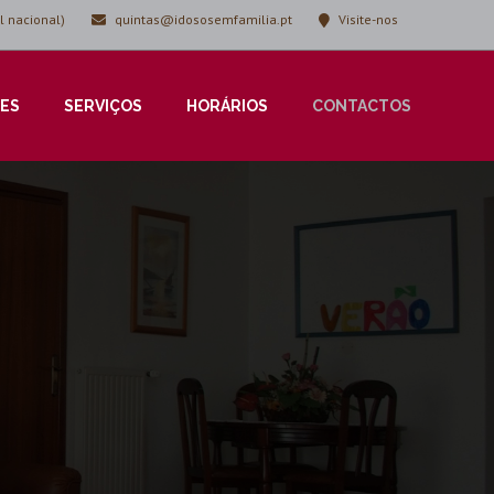
 nacional)
quintas@idososemfamilia.pt
Visite-nos
ES
SERVIÇOS
HORÁRIOS
CONTACTOS