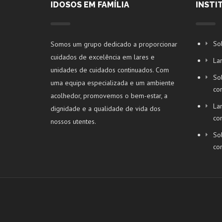
IDOSOS EM FAMÍLIA
INSTI
Sol
Somos um grupo dedicado a proporcionar
cuidados de excelência em lares e
Lar
unidades de cuidados continuados. Com
Sol
uma equipa especializada e um ambiente
co
acolhedor, promovemos o bem-estar, a
Lar
dignidade e a qualidade de vida dos
co
nossos utentes.
Sol
co